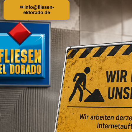
✉ info@fliesen-
eldorado.de