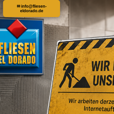
✉ info@fliesen-
eldorado.de