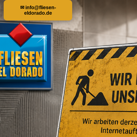
✉ info@fliesen-
eldorado.de