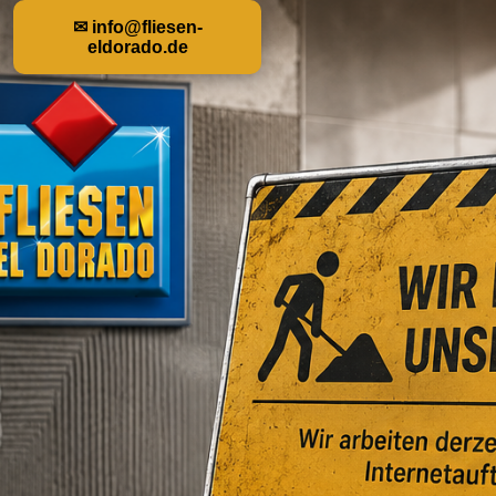
✉ info@fliesen-
eldorado.de