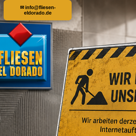
✉ info@fliesen-
eldorado.de