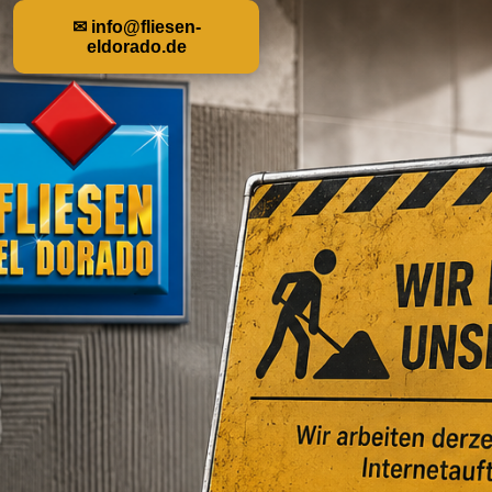
✉ info@fliesen-
eldorado.de