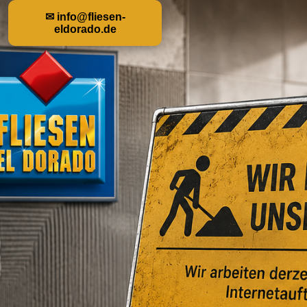
✉ info@fliesen-
eldorado.de