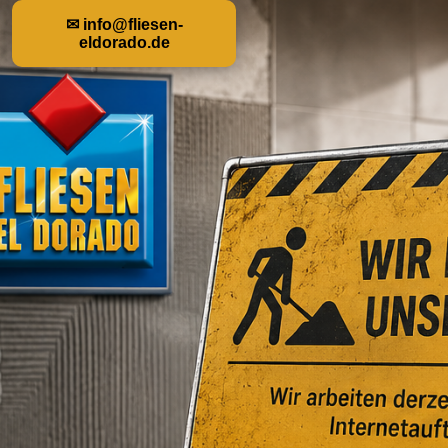
✉ info@fliesen-
eldorado.de